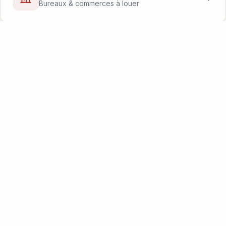
Bureaux & commerces à louer
Découvrir les commerces
1 200+ acteurs du VILLAGE
Installer son entreprise
Rejoignez l'écosystème VIB
1
200
+
ACTEURS
5
000
+