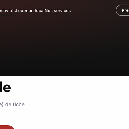
Pre
Activités
Louer un local
Nos services
le
e) de fiche