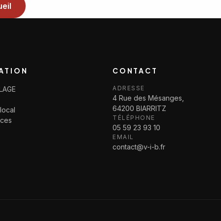
eil
ATION
CONTACT
ADRESSE
LLAGE
4 Rue des Mésanges,
64200 BIARRITZ
local
TÉLÉPHONE
ices
05 59 23 93 10
EMAIL
contact@v-i-b.fr